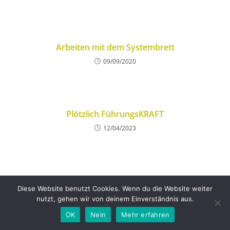
Arbeiten mit dem Systembrett
09/09/2020
Plötzlich FührungsKRAFT
12/04/2023
Diese Website benutzt Cookies. Wenn du die Website weiter
nutzt, gehen wir von deinem Einverständnis aus.
OK
Nein
Mehr erfahren
Copyright [2024] - Andrea Taher
DATENSCHUTZ
/
IMPRESSUM